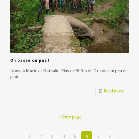
On passe ou pas !
Bravo à Marie et Nathalie. Plus de 900m de D+ sous un peu de
pluie
Read more
Prev page
1
2
3
4
5
6
7
8