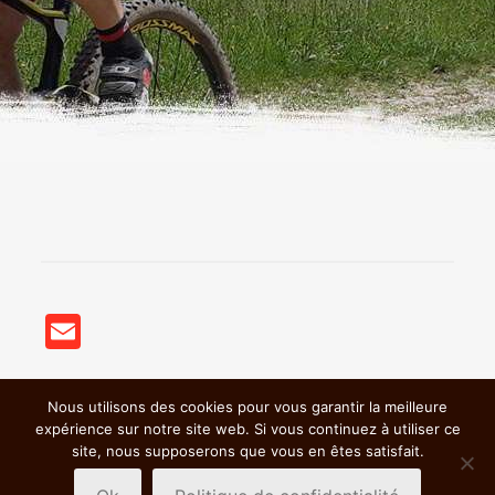
Email
Nous utilisons des cookies pour vous garantir la meilleure
© 2018 BSC VTT St Germain Nuelles |
Mentions légales &
expérience sur notre site web. Si vous continuez à utiliser ce
Politiques de confidentialité
|
site, nous supposerons que vous en êtes satisfait.