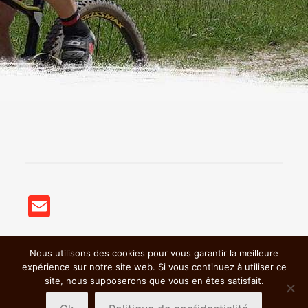
Email
Nous utilisons des cookies pour vous garantir la meilleure
© 2018 BSC VTT St Germain Nuelles |
Mentions légales &
expérience sur notre site web. Si vous continuez à utiliser ce
Politiques de confidentialité
|
site, nous supposerons que vous en êtes satisfait.