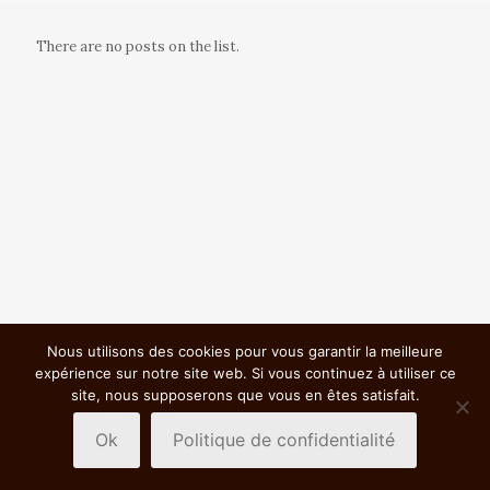
There are no posts on the list.
Nous utilisons des cookies pour vous garantir la meilleure
© 2018 BSC VTT St Germain Nuelles |
Mentions légales &
expérience sur notre site web. Si vous continuez à utiliser ce
Politiques de confidentialité
|
site, nous supposerons que vous en êtes satisfait.
Ok
Politique de confidentialité