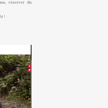
ums, réserver du
t !